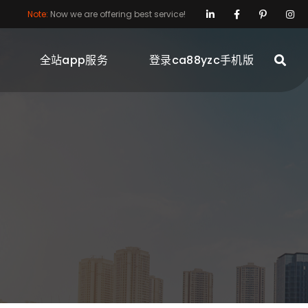
Note:
Now we are offering best service!
全站app服务
登录ca88yzc手机版