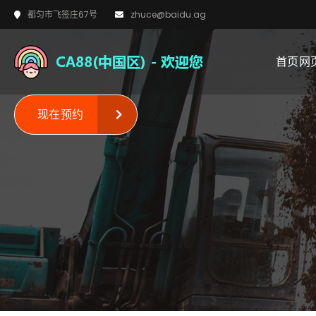
都匀市飞签庄67号
zhuce@baidu.ag
首页网
现在预约